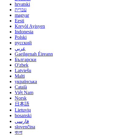
hrvatski
עברית
magyar
Eesti
Kreyòl Ayisyen
Indonesia
Polski
русский
عربي
Gaeilgenah Éireann
Български
O'zbek
Latviešu
Malti
українська
Català
Việt Nam
Norsk
日本語
Lietuvių
bosanski
فارسی
slovenčina
বাংলা