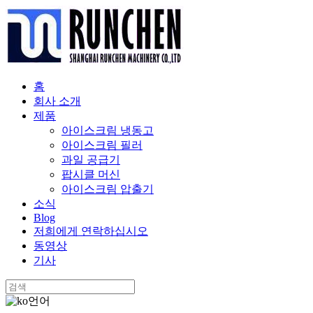
홈
회사 소개
제품
아이스크림 냉동고
아이스크림 필러
과일 공급기
팝시클 머신
아이스크림 압출기
소식
Blog
저희에게 연락하십시오
동영상
기사
언어