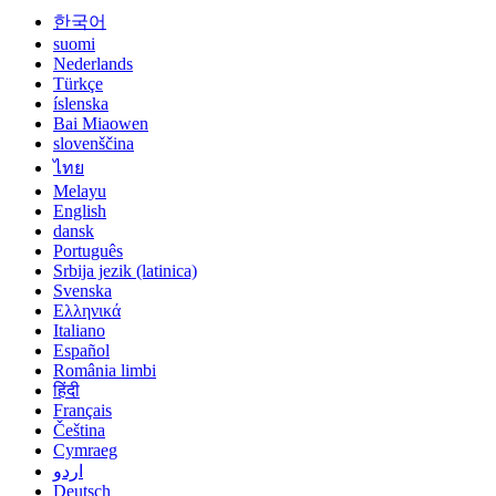
한국어
suomi
Nederlands
Türkçe
íslenska
Bai Miaowen
slovenščina
ไทย
Melayu
English
dansk
Português
Srbija jezik (latinica)
Svenska
Ελληνικά
Italiano
Español
România limbi
हिंदी
Français
Čeština
Cymraeg
اردو
Deutsch